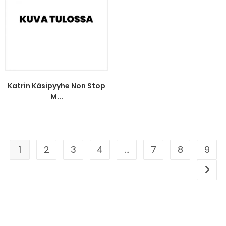
Katrin Käsipyyhe Non Stop
M...
1
2
3
4
…
7
8
9