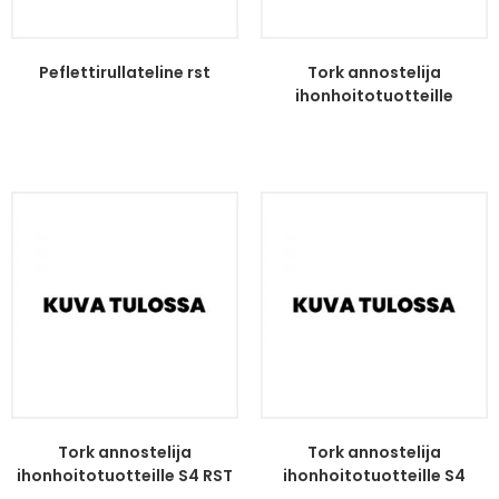
Peflettirullateline rst
Tork annostelija
ihonhoitotuotteille
iIntuition se
Tork annostelija
Tork annostelija
ihonhoitotuotteille S4 RST
ihonhoitotuotteille S4
valkoinen