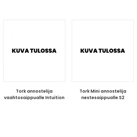
Tork annostelija
Tork Mini annostelija
vaahtosaippualle Intuition
nestesaippualle S2
sen