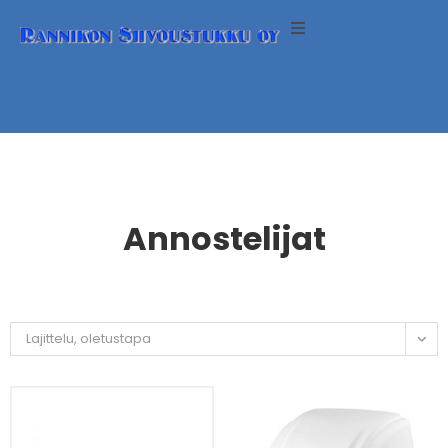
ineet
neet
eet
Annostelijat
eri
Lajittelu, oletustapa