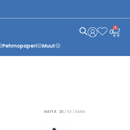
0
0
Pehmopaperi
Muut
NÄYTÄ:
25
50
KAIKKI