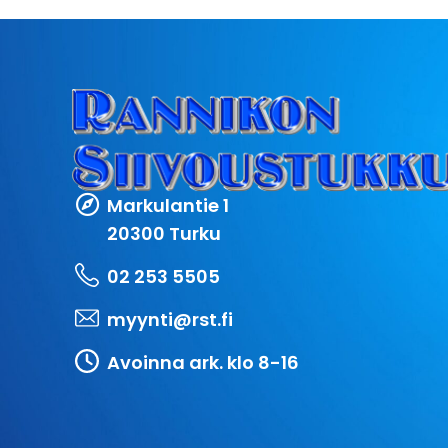
Markulantie 1
20300 Turku
02 253 5505
myynti@rst.fi
Avoinna ark. klo 8-16