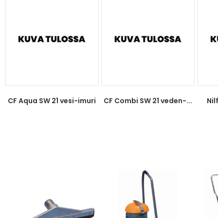
CF Aqua SW 21 vesi-imuri
CF Combi SW 21 veden-...
Nil