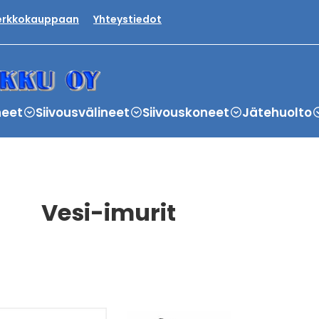
verkkokauppaan
Yhteystiedot
neet
Siivousvälineet
Siivouskoneet
Jätehuolto
Vesi-imurit