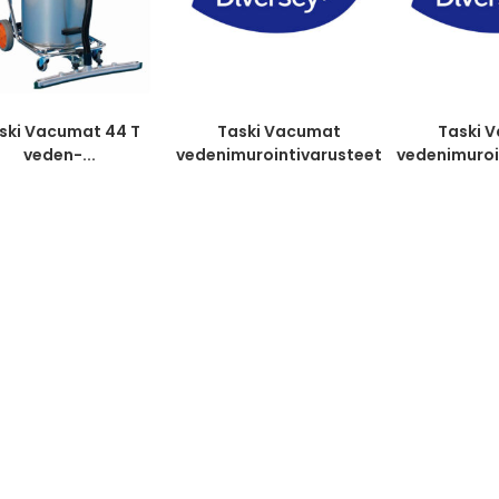
ski Vacumat 44 T
Taski Vacumat
Taski 
veden-...
vedenimurointivarusteet
vedenimuroi
metalli
mu