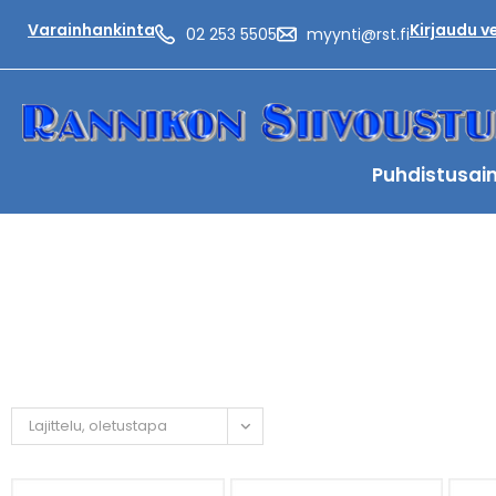
Varainhankinta
Kirjaudu 
02 253 5505
myynti@rst.fi
Puhdistusai
Lajittelu, oletustapa