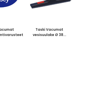
Vacumat
Taski Vacumat
ntivarusteet
vesisuulake Ø 38...
ovi