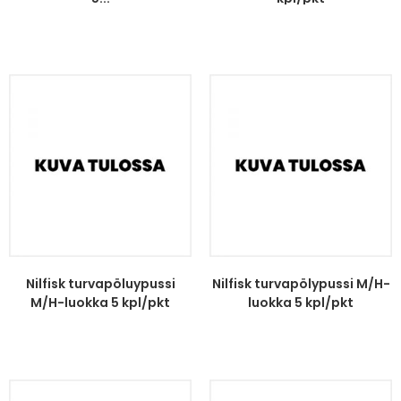
Nilfisk turvapöluypussi
Nilfisk turvapölypussi M/H-
M/H-luokka 5 kpl/pkt
luokka 5 kpl/pkt