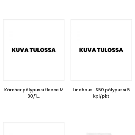
Kärcher pölypussi fleece M
Lindhaus LS50 pölypussi 5
30/1...
kpl/pkt