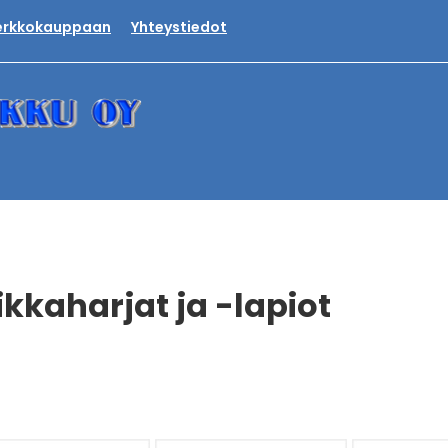
verkkokauppaan
Yhteystiedot
ikkaharjat ja -lapiot