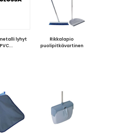
metalli lyhyt
Rikkalapio
 PVC...
puolipitkävartinen
Professional