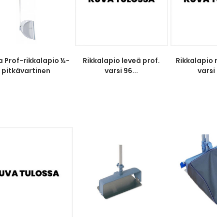
a Prof-rikkalapio ½-
Rikkalapio leveä prof.
Rikkalapio 
pitkävartinen
varsi 96...
varsi