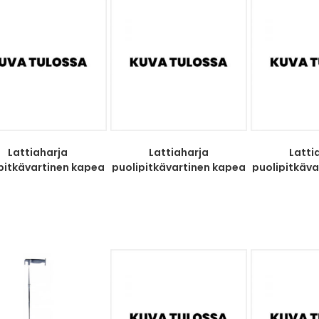
Lattiaharja
Lattiaharja
Latti
pitkävartinen kapea
puolipitkävartinen kapea
puolipitkäv
pun harjas
sin harjas
vihr 