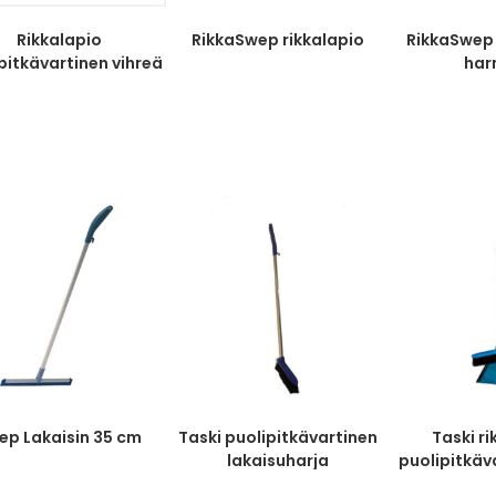
Rikkalapio
RikkaSwep rikkalapio
RikkaSwep
pitkävartinen vihreä
ha
ep Lakaisin 35 cm
Taski puolipitkävartinen
Taski r
lakaisuharja
puolipitkäv
76