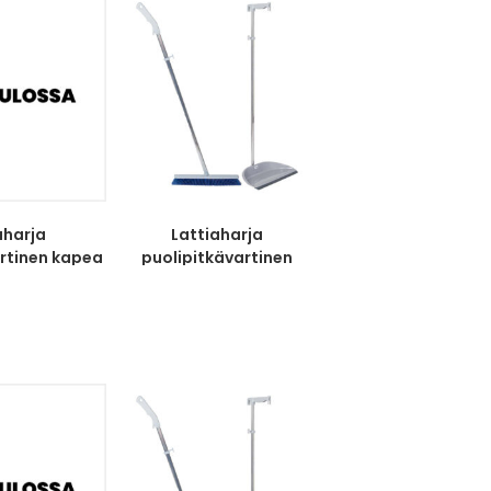
aharja
Lattiaharja
artinen kapea
puolipitkävartinen
harjas
professional