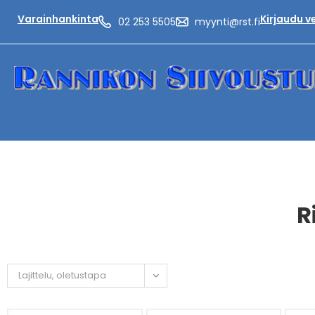
Varainhankinta
Kirjaudu 
02 253 5505
myynti@rst.fi
R
Lajittelu, oletustapa