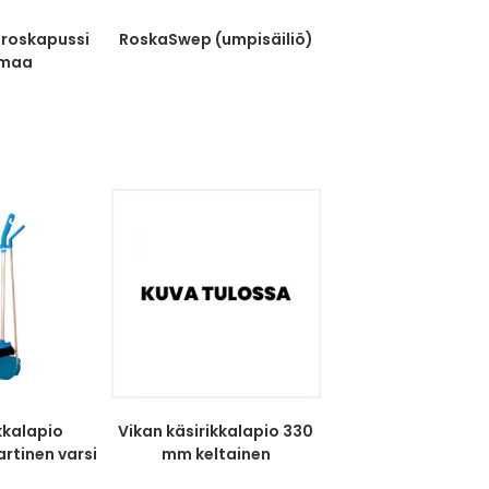
 roskapussi
RoskaSwep (umpisäiliö)
rmaa
ikkalapio
Vikan käsirikkalapio 330
artinen varsi
mm keltainen
...