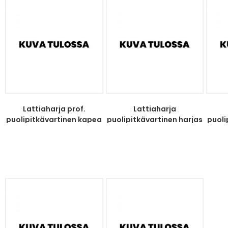
Lattiaharja prof.
Lattiaharja
puolipitkävartinen kapea
puolipitkävartinen harjas
puoli
harjas
musta/valk