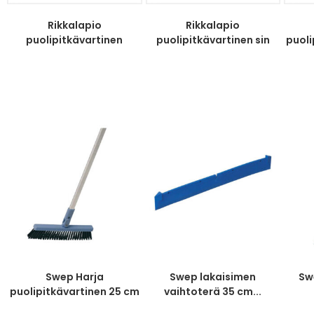
Rikkalapio
Rikkalapio
puolipitkävartinen
puolipitkävartinen sin
puoli
punainen
Swep Harja
Swep lakaisimen
Sw
puolipitkävartinen 25 cm
vaihtoterä 35 cm...