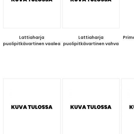
Lattiaharja
Lattiaharja
Prim
puolipitkävartinen vaalea
puolipitkävartinen vahva
tekokuitu
tekokuitu