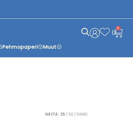
0
0
Pehmopaperi
Muut
NÄYTÄ:
25
50
KAIKKI