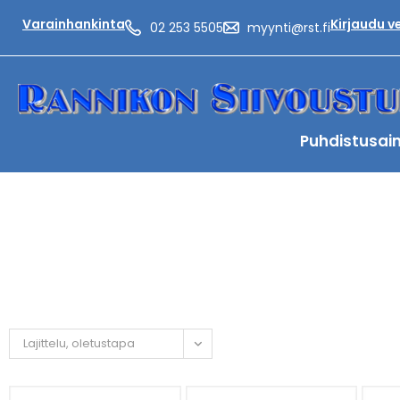
Varainhankinta
Kirjaudu 
02 253 5505
myynti@rst.fi
Puhdistusai
Lajittelu, oletustapa