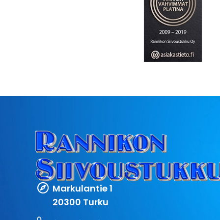
Markulantie 1
20300 Turku