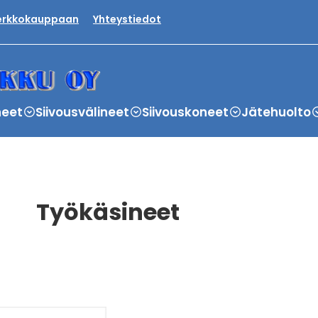
verkkokauppaan
Yhteystiedot
neet
Siivousvälineet
Siivouskoneet
Jätehuolto
Työkäsineet