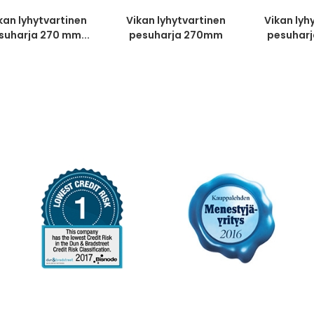
kan lyhytvartinen
Vikan lyhytvartinen
Vikan lyh
suharja 270 mm...
pesuharja 270mm
pesuhar
keltainen...
punai