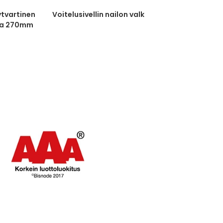
ytvartinen
Voitelusivellin nailon valk
ja 270mm
nen...