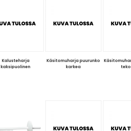
Kalusteharja
Käsitomuharja puurunko
Käsitomuhar
kaksipuolinen
karkea
teko-
luonnonkuitusekoitus