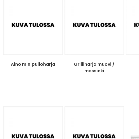
Aino minipulloharja
Grilliharja muovi /
messinki