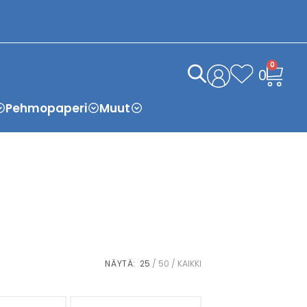
0
0
Pehmopaperi
Muut
NÄYTÄ:
25
50
KAIKKI