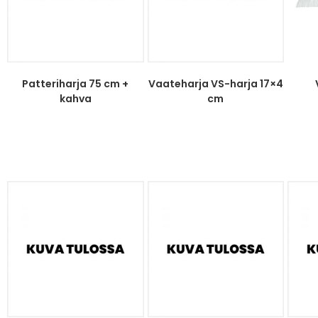
Patteriharja 75 cm +
Vaateharja VS-harja 17×4
kahva
cm