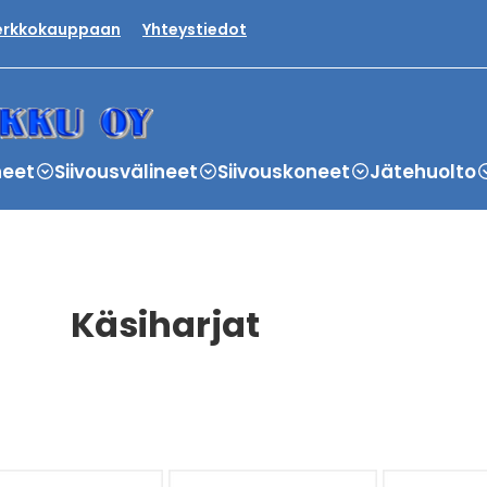
verkkokauppaan
Yhteystiedot
neet
Siivousvälineet
Siivouskoneet
Jätehuolto
Käsiharjat