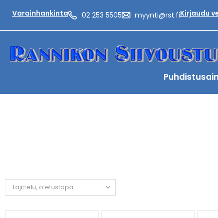
Varainhankinta
Kirjaudu 
02 253 5505
myynti@rst.fi
Puhdistusai
Lajittelu, oletustapa