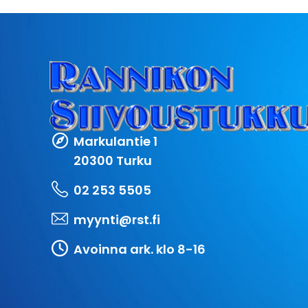
Markulantie 1
20300 Turku
02 253 5505
myynti@rst.fi
Avoinna ark. klo 8-16