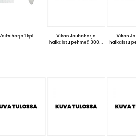
Veitsiharja 1 kpl
Vikan Jauhoharja
Vikan J
halkaistu pehmeä 300...
halkaistu p