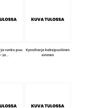
ja runko puu
Kynsiharja kaksipuolinen
 ja...
sininen