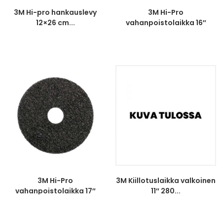
3M Hi-pro hankauslevy
3M Hi-Pro
12×26 cm...
vahanpoistolaikka 16″
406...
3M Hi-Pro
3M Kiillotuslaikka valkoinen
vahanpoistolaikka 17″
11″ 280...
432...