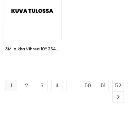
3M laikka Vihreä 10″ 254...
1
2
3
4
…
50
51
52