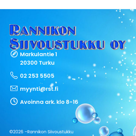
Markulantie 1
20300 Turku
02 253 5505
myynti@rst.fi
Avoinna ark. klo 8-16
©2026 –
Rannikon Siivoustukku