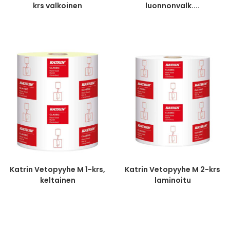
krs valkoinen
luonnonvalk....
Katrin Vetopyyhe M 1-krs,
Katrin Vetopyyhe M 2-krs
keltainen
laminoitu