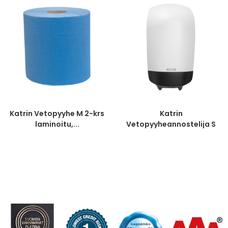
Katrin Vetopyyhe M 2-krs
Katrin
laminoitu,...
Vetopyyheannostelija S
valkoinen –...