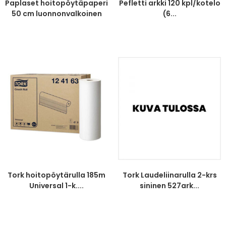
Paplaset hoitopöytäpaperi
Pefletti arkki 120 kpl/kotelo
50 cm luonnonvalkoinen
(6...
Tork hoitopöytärulla 185m
Tork Laudeliinarulla 2-krs
Universal 1-k....
sininen 527ark...