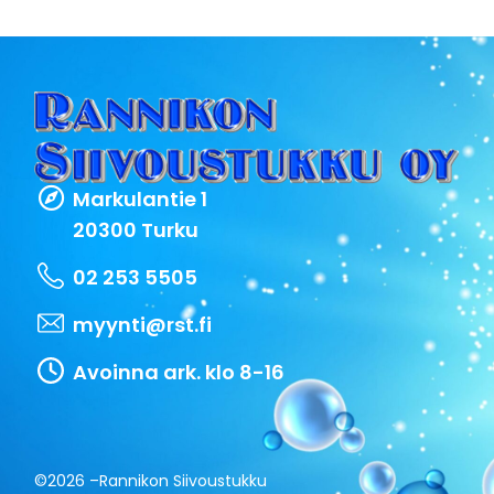
Markulantie 1
20300 Turku
02 253 5505
myynti@rst.fi
Avoinna ark. klo 8-16
©2026 –
Rannikon Siivoustukku