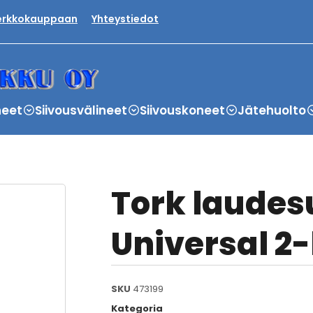
verkkokauppaan
Yhteystiedot
neet
Siivousvälineet
Siivouskoneet
Jätehuolto
Tork laudesu
Universal 2-k
SKU
473199
Kategoria