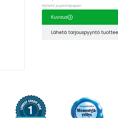
Pefletit ja plinttipaperi
Kuvaus
Lähetä tarjouspyyntö tuotte