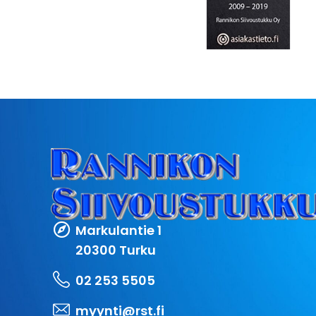
Markulantie 1
20300 Turku
02 253 5505
myynti@rst.fi