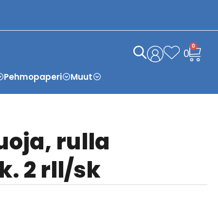
0
0
Pehmopaperi
Muut
oja, rulla
. 2 rll/sk