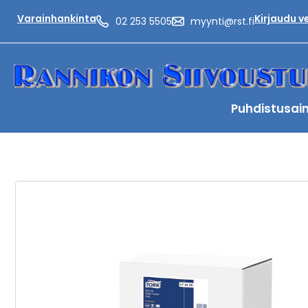
Varainhankinta
Kirjaudu 
02 253 5505
myynti@rst.fi
Puhdistusai