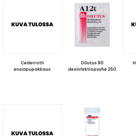
Cederroth
Dilutus 80
H
ensiapupakkaus
desinfektiopyyhe 250
keskikoko
kpl/ltk