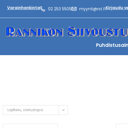
Varainhankinta
Kirjaudu 
02 253 5505
myynti@rst.fi
Puhdistusai
Lajittelu, oletustapa