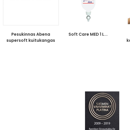
Pesukinnas Abena
Soft Care MED 1 L...
supersoft kuitukangas
k
16×23...