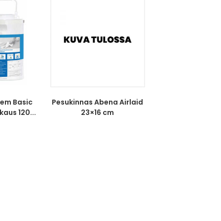
tem Basic
Pesukinnas Abena Airlaid
aus 120...
23×16 cm