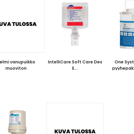
elmi vanupuikko
IntelliCare Soft Care Des
One Sys
muoviton
E...
pyyhepakk