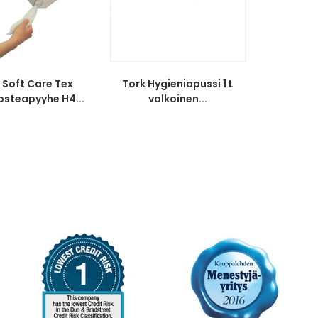
Soft Care Tex
Tork Hygieniapussi 1 L
osteapyyhe H4...
valkoinen...