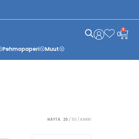
0
0
Pehmopaperi
Muut
NÄYTÄ:
25
50
KAIKKI