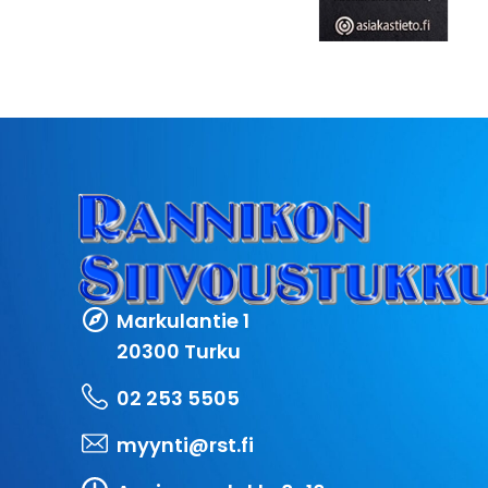
Markulantie 1
20300 Turku
02 253 5505
myynti@rst.fi