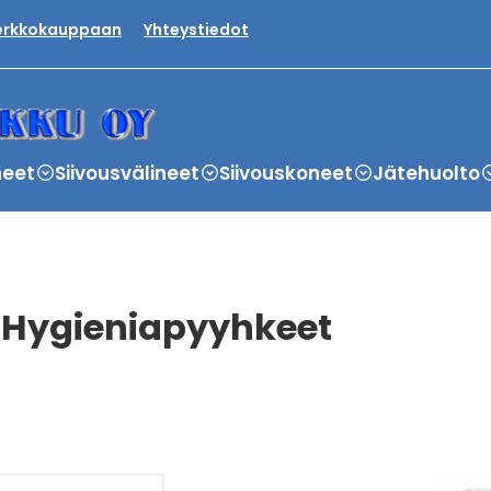
verkkokauppaan
Yhteystiedot
neet
Siivousvälineet
Siivouskoneet
Jätehuolto
Hygieniapyyhkeet