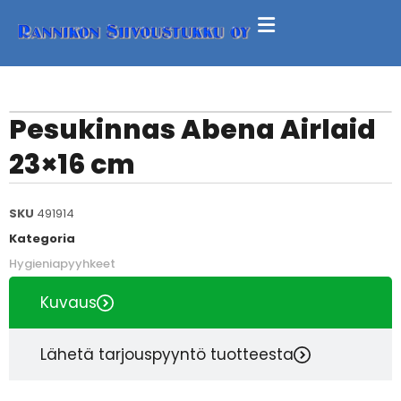
Pesukinnas Abena Airlaid
23×16 cm
SKU
491914
Kategoria
Hygieniapyyhkeet
Kuvaus
Lähetä tarjouspyyntö tuotteesta