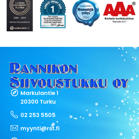
Markulantie 1
20300 Turku
02 253 5505
myynti@rst.fi