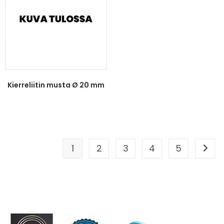
Kierreliitin musta Ø 20 mm
1
2
3
4
5