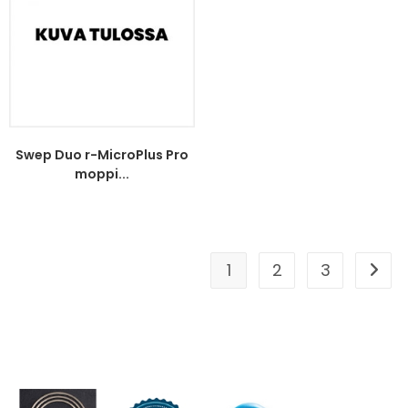
Swep Duo r-MicroPlus Pro
moppi...
1
2
3