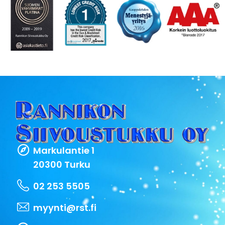
Markulantie 1
20300 Turku
02 253 5505
myynti@rst.fi