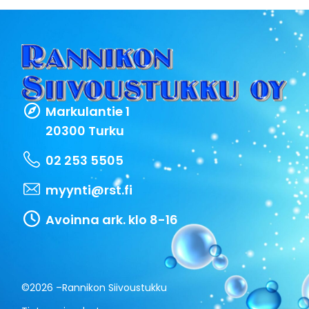
Markulantie 1
20300 Turku
02 253 5505
myynti@rst.fi
Avoinna ark. klo 8-16
©2026 –
Rannikon Siivoustukku