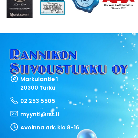
Markulantie 1
20300 Turku
02 253 5505
myynti@rst.fi
Avoinna ark. klo 8-16