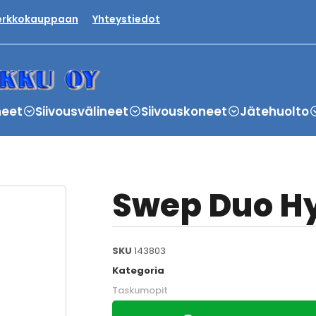
verkkokauppaan
Yhteystiedot
neet
Siivousvälineet
Siivouskoneet
Jätehuolto
Swep Duo Hy
SKU
143803
Kategoria
Taskumopit