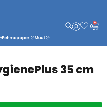
0
0
Pehmopaperi
Muut
gienePlus 35 cm