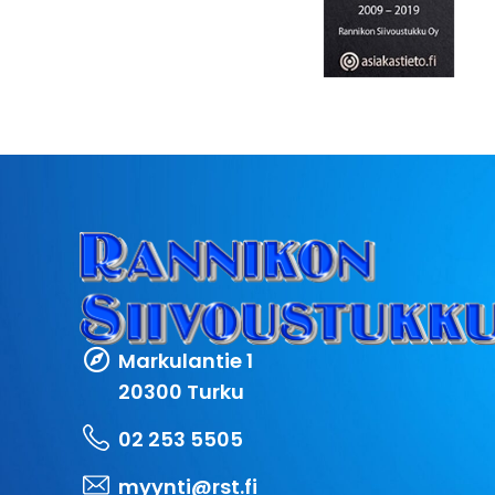
Markulantie 1
20300 Turku
02 253 5505
myynti@rst.fi