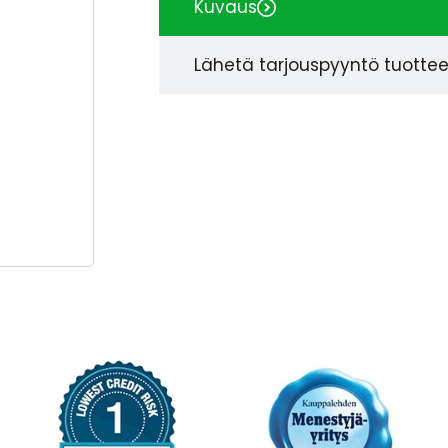
Kuvaus
Lähetä tarjouspyyntö tuotte