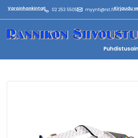
Varainhankinta
Kirjaudu 
02 253 5505
myynti@rst.fi
Puhdistusai