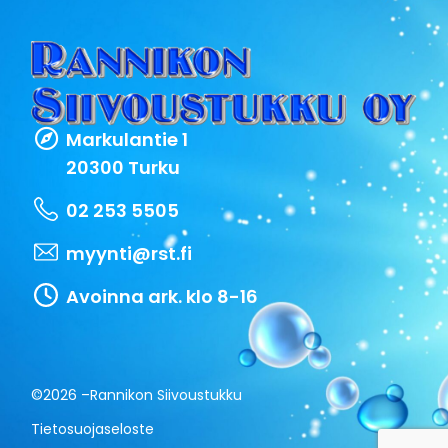
Markulantie 1
20300 Turku
02 253 5505
myynti@rst.fi
Avoinna ark. klo 8-16
©2026 –
Rannikon Siivoustukku
Tietosuojaseloste