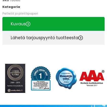
SKU
750160
Kategoria
Pefletit ja plinttipaperi
Kuvaus
Lähetä tarjouspyyntö tuotteesta