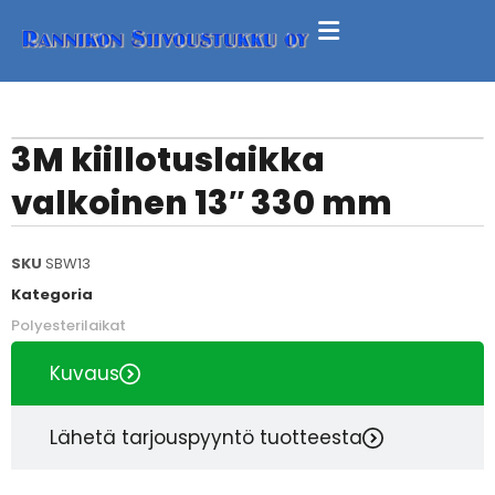
3M kiillotuslaikka
valkoinen 13″ 330 mm
SKU
SBW13
Kategoria
Polyesterilaikat
Kuvaus
Lähetä tarjouspyyntö tuotteesta