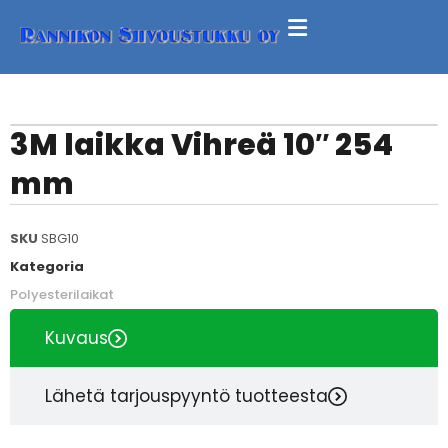
3M laikka Vihreä 10″ 254
mm
SKU
SBG10
Kategoria
Polyesterilaikat
Kuvaus
Lähetä tarjouspyyntö tuotteesta