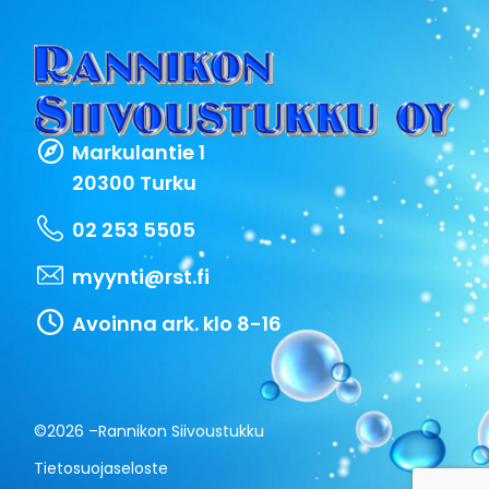
Markulantie 1
20300 Turku
02 253 5505
myynti@rst.fi
Avoinna ark. klo 8-16
©2026 –
Rannikon Siivoustukku
Tietosuojaseloste