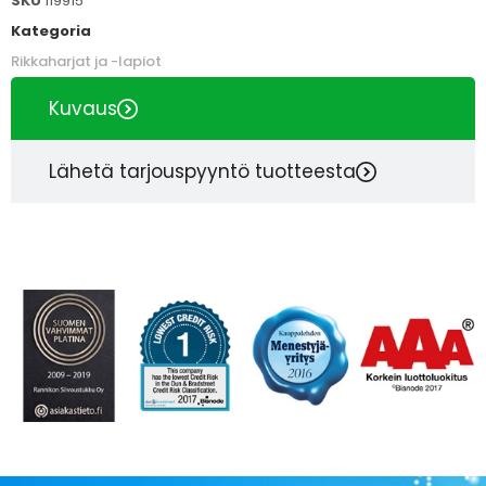
SKU
119915
Kategoria
Rikkaharjat ja -lapiot
Kuvaus
Lähetä tarjouspyyntö tuotteesta