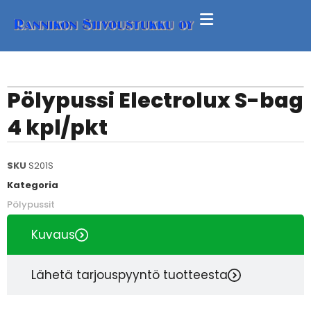
Pölypussi Electrolux S-bag
4 kpl/pkt
SKU
S201S
Kategoria
Pölypussit
Kuvaus
Lähetä tarjouspyyntö tuotteesta