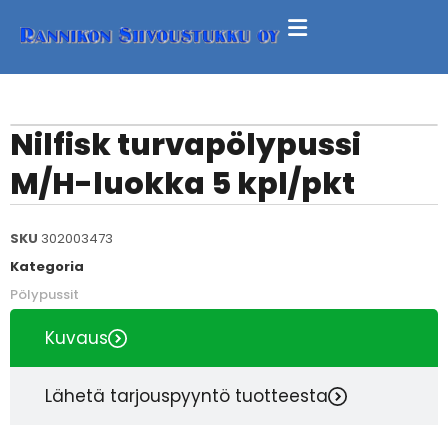
Nilfisk turvapölypussi
M/H-luokka 5 kpl/pkt
SKU
302003473
Kategoria
Pölypussit
Kuvaus
Lähetä tarjouspyyntö tuotteesta