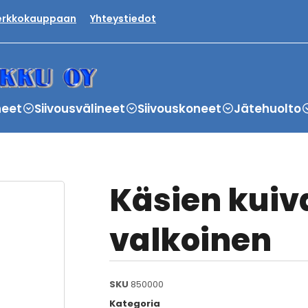
verkkokauppaan
Yhteystiedot
neet
Siivousvälineet
Siivouskoneet
Jätehuolto
Käsien kui
valkoinen
SKU
850000
Kategoria