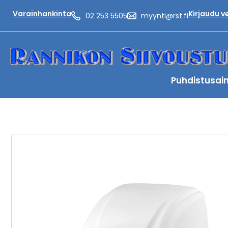
Varainhankinta
Kirjaudu 
02 253 5505
myynti@rst.fi
Puhdistusai