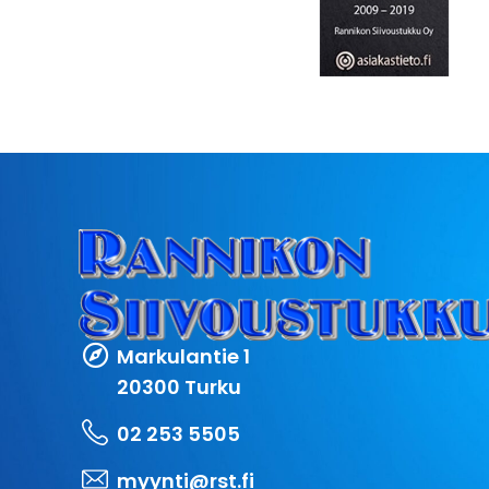
Markulantie 1
20300 Turku
02 253 5505
myynti@rst.fi