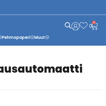
0
0
Pehmopaperi
Muut
vausautomaatti