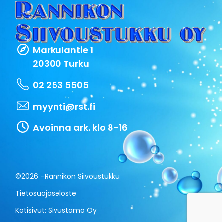
Markulantie 1
20300 Turku
02 253 5505
myynti@rst.fi
Avoinna ark. klo 8-16
©2026 –
Rannikon Siivoustukku
Tietosuojaseloste
Kotisivut:
Sivustamo Oy