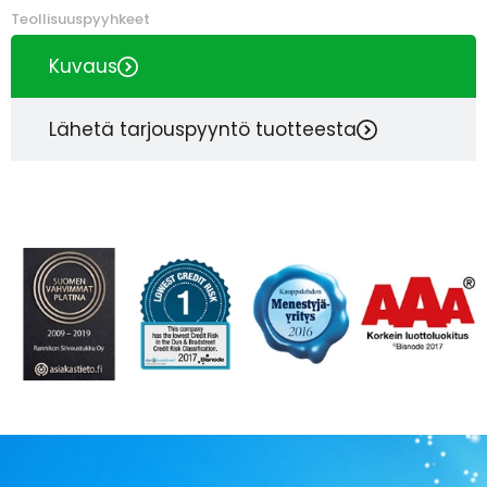
Teollisuuspyyhkeet
Kuvaus
Lähetä tarjouspyyntö tuotteesta