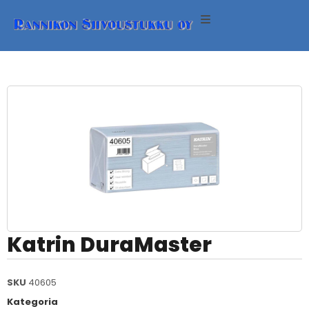
ineet
neet
eet
eri
Katrin DuraMaster
SKU
40605
Kategoria