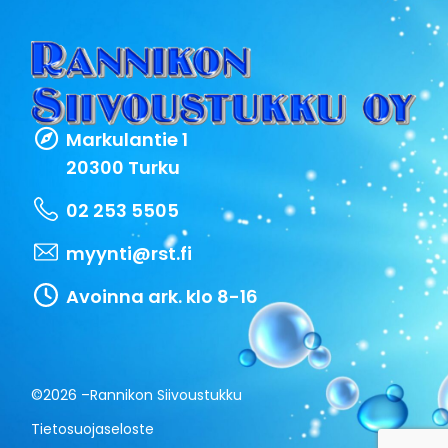
Markulantie 1
20300 Turku
02 253 5505
myynti@rst.fi
Avoinna ark. klo 8-16
©2026 –
Rannikon Siivoustukku
Tietosuojaseloste