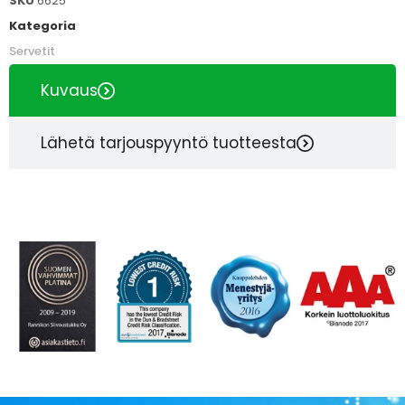
SKU
6625
Kategoria
Servetit
Kuvaus
Lähetä tarjouspyyntö tuotteesta