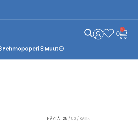
0
0
Pehmopaperi
Muut
NÄYTÄ:
25
50
KAIKKI