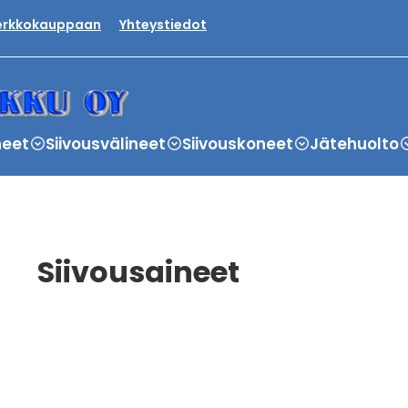
verkkokauppaan
Yhteystiedot
neet
Siivousvälineet
Siivouskoneet
Jätehuolto
Siivousaineet