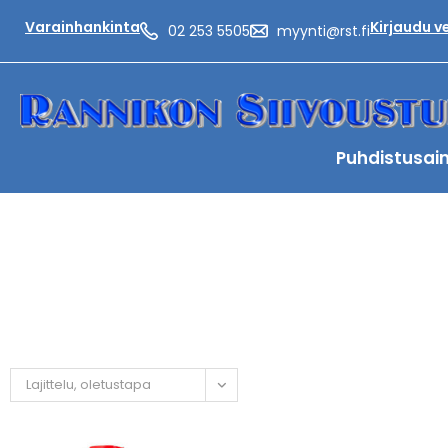
Varainhankinta
Kirjaudu 
02 253 5505
myynti@rst.fi
Puhdistusai
Lajittelu, oletustapa