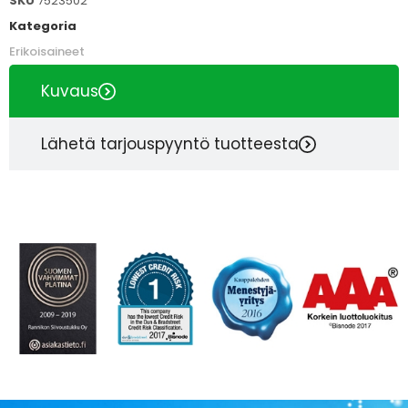
SKU
7523502
Kategoria
Erikoisaineet
Kuvaus
Lähetä tarjouspyyntö tuotteesta