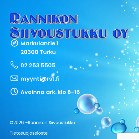
Markulantie 1
20300 Turku
02 253 5505
myynti@rst.fi
Avoinna ark. klo 8-16
©2026 –
Rannikon Siivoustukku
Tietosuojaseloste