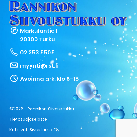
Markulantie 1
20300 Turku
02 253 5505
myynti@rst.fi
Avoinna ark. klo 8-16
©2026 –
Rannikon Siivoustukku
Tietosuojaseloste
Kotisivut:
Sivustamo Oy