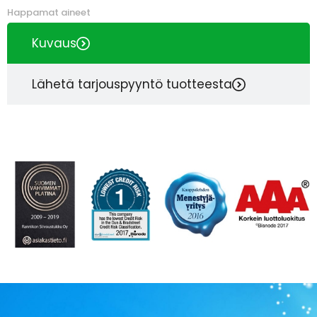
Happamat aineet
Kuvaus
Lähetä tarjouspyyntö tuotteesta