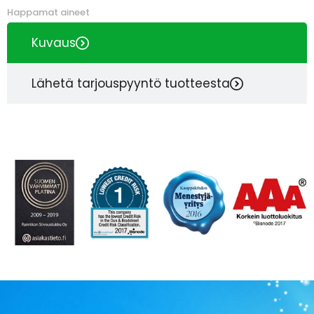
Happamat aineet
Kuvaus
Lähetä tarjouspyyntö tuotteesta