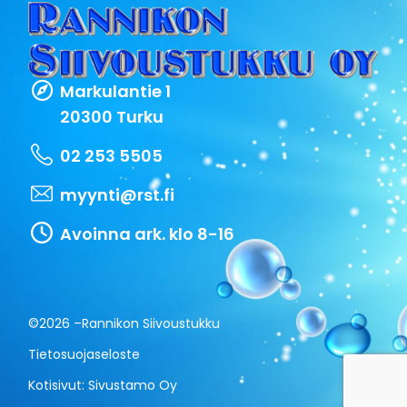
Markulantie 1
20300 Turku
02 253 5505
myynti@rst.fi
Avoinna ark. klo 8-16
©2026 –
Rannikon Siivoustukku
Tietosuojaseloste
Kotisivut:
Sivustamo Oy