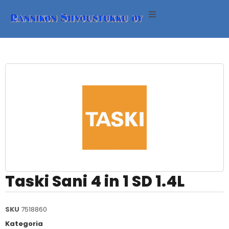
ineet
neet
eet
eri
Taski Sani 4 in 1 SD 1.4L
SKU
7518860
Kategoria