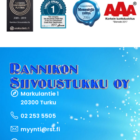
Markulantie 1
20300 Turku
02 253 5505
myynti@rst.fi