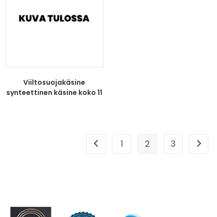
Viiltosuojakäsine
synteettinen käsine koko 11
1
2
3