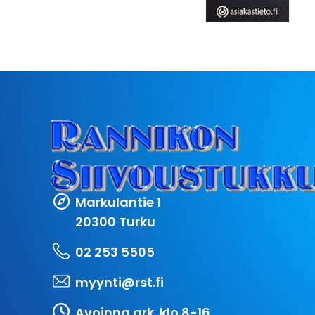
Markulantie 1
20300 Turku
02 253 5505
myynti@rst.fi
Avoinna ark. klo 8-16