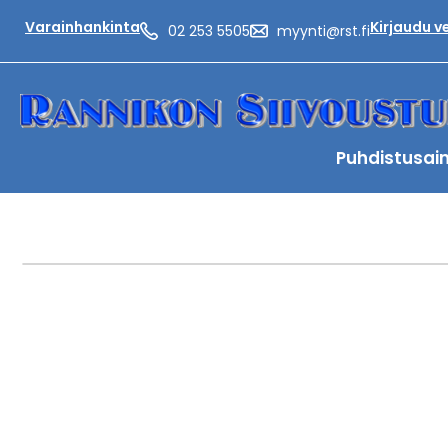
Varainhankinta
Kirjaudu 
02 253 5505
myynti@rst.fi
Puhdistusai