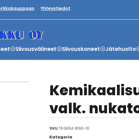
verkkokauppaan
Yhteystiedot
neet
Siivousvälineet
Siivouskoneet
Jätehuolto
Kemikaalisu
valk. nukat
SKU
TEGERA 8190-10
Kategoria