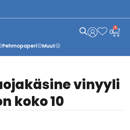
0
0
Pehmopaperi
Muut
ojakäsine vinyyli
on koko 10