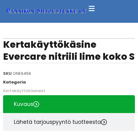
Kertakäyttökäsine
Evercare nitriili lime koko S
SKU
ONE6456
Kategoria
Kertakäyttökäsineet
Kuvaus
Lähetä tarjouspyyntö tuotteesta