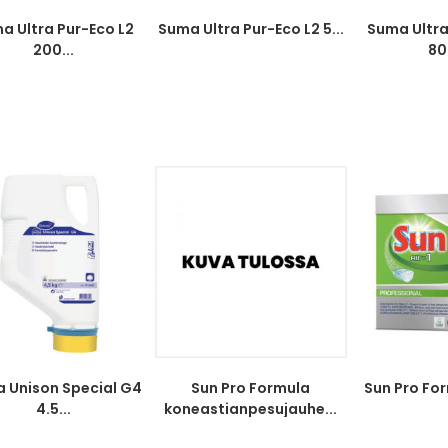
a Ultra Pur-Eco L2
Suma Ultra Pur-Eco L2 5...
Suma Ultra
200...
80
 Unison Special G4
Sun Pro Formula
Sun Pro Form
4.5...
koneastianpesujauhe...