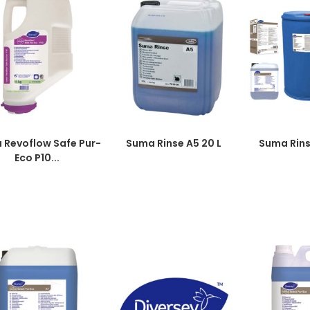
 Revoflow Safe Pur-
Suma Rinse A5 20 L
Suma Rins
Eco P10...