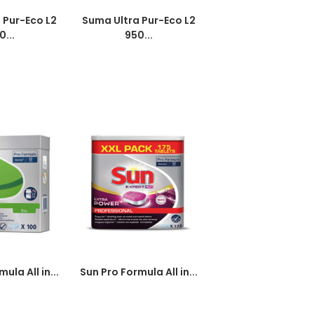
 Pur-Eco L2
Suma Ultra Pur-Eco L2
0...
950...
ula All in...
Sun Pro Formula All in...