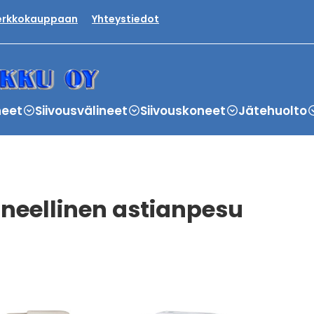
verkkokauppaan
Yhteystiedot
neet
Siivousvälineet
Siivouskoneet
Jätehuolto
neellinen astianpesu