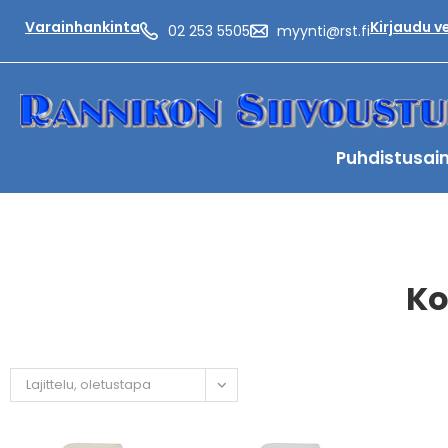
Varainhankinta
Kirjaudu 
02 253 5505
myynti@rst.fi
Puhdistusai
Ko
Lajittelu, oletustapa