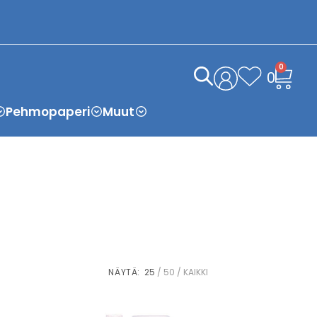
0
0
Pehmopaperi
Muut
NÄYTÄ:
25
50
KAIKKI