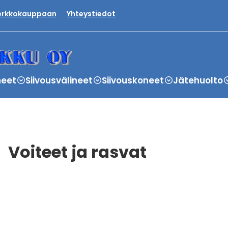
verkkokauppaan
Yhteystiedot
neet
Siivousvälineet
Siivouskoneet
Jätehuolto
Voiteet ja rasvat