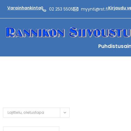
Varainhankinta
Kirjaudu 
02 253 5505
myynti@rst.fi
Puhdistusai
Lajittelu, oletustapa