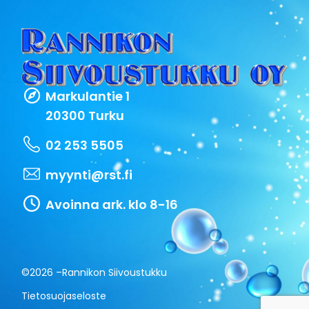
Markulantie 1
20300 Turku
02 253 5505
myynti@rst.fi
Avoinna ark. klo 8-16
©2026 –
Rannikon Siivoustukku
Tietosuojaseloste