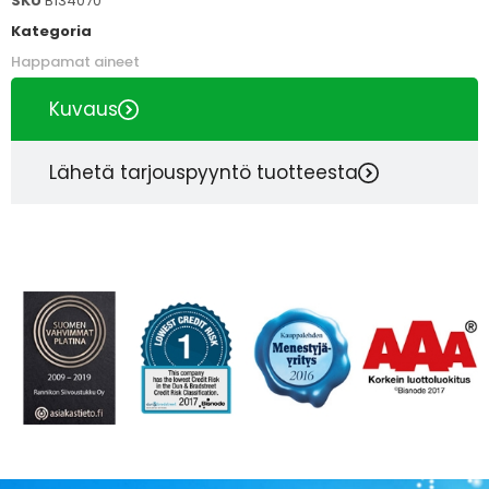
SKU
B134070
Kategoria
Happamat aineet
Kuvaus
Lähetä tarjouspyyntö tuotteesta