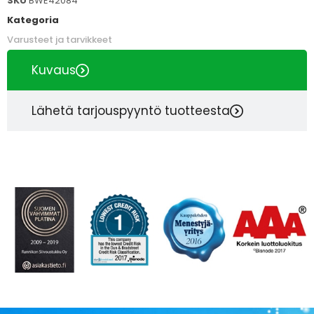
SKU
BWE42084
Kategoria
Varusteet ja tarvikkeet
Kuvaus
Lähetä tarjouspyyntö tuotteesta