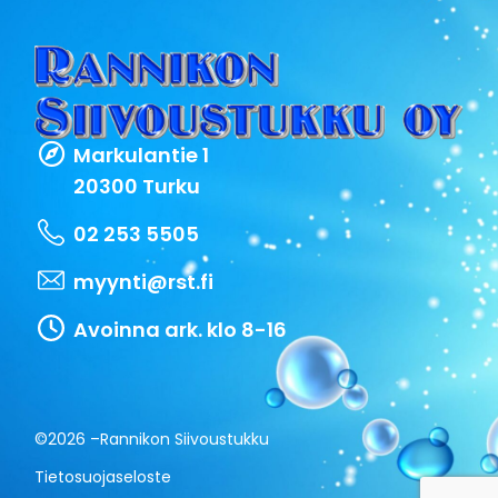
Markulantie 1
20300 Turku
02 253 5505
myynti@rst.fi
Avoinna ark. klo 8-16
©2026 –
Rannikon Siivoustukku
Tietosuojaseloste