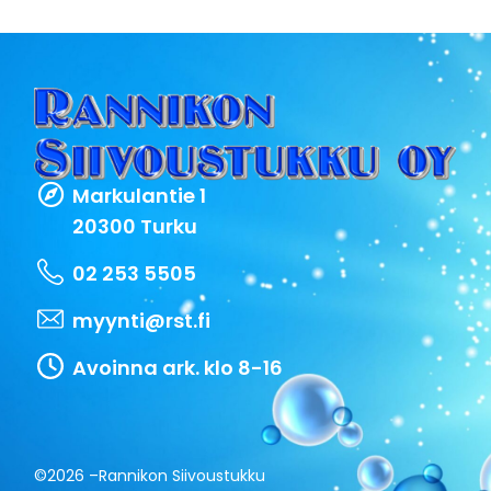
Markulantie 1
20300 Turku
02 253 5505
myynti@rst.fi
Avoinna ark. klo 8-16
©2026 –
Rannikon Siivoustukku