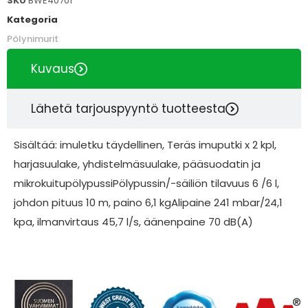
SKU
BWE40701
Kategoria
Pölynimurit
Kuvaus
Lähetä tarjouspyyntö tuotteesta
Sisältää: imuletku täydellinen, Teräs imuputki x 2 kpl,
harjasuulake, yhdistelmäsuulake, pääsuodatin ja
mikrokuitupölypussiPölypussin/-säiliön tilavuus 6 /6 l,
johdon pituus 10 m, paino 6,1 kgAlipaine 241 mbar/24,1
kpa, ilmanvirtaus 45,7 l/s, äänenpaine 70 dB(A)