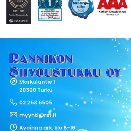
Markulantie 1
20300 Turku
02 253 5505
myynti@rst.fi
Avoinna ark. klo 8-16