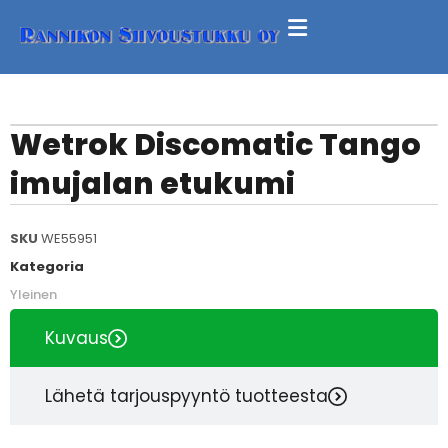
Wetrok Discomatic Tango
imujalan etukumi
SKU
WE55951
Kategoria
Yleinen
Kuvaus
Lähetä tarjouspyyntö tuotteesta