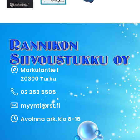
Markulantie 1
20300 Turku
02 253 5505
myynti@rst.fi
Avoinna ark. klo 8-16