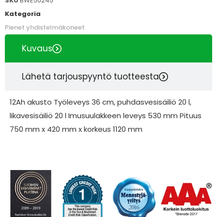
SKU
BWE50245
Kategoria
Pienet yhdistelmäkoneet
Kuvaus
Lähetä tarjouspyyntö tuotteesta
12Ah akusto Työleveys 36 cm, puhdasvesisäiliö 20 l,
likavesisäiliö 20 l Imusuulakkeen leveys 530 mm Pituus
750 mm x 420 mm x korkeus 1120 mm