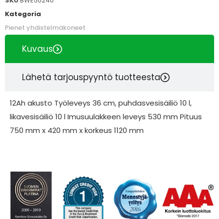
SKU
BWE50240
Kategoria
Pienet yhdistelmäkoneet
Kuvaus
Lähetä tarjouspyyntö tuotteesta
12Ah akusto Työleveys 36 cm, puhdasvesisäiliö 10 l,
likavesisäiliö 10 l Imusuulakkeen leveys 530 mm Pituus
750 mm x 420 mm x korkeus 1120 mm