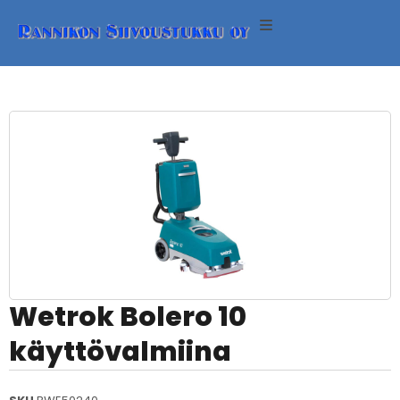
ineet
neet
eet
eri
Wetrok Bolero 10
käyttövalmiina