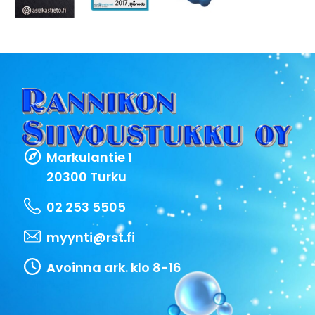
Markulantie 1
20300 Turku
02 253 5505
myynti@rst.fi
Avoinna ark. klo 8-16