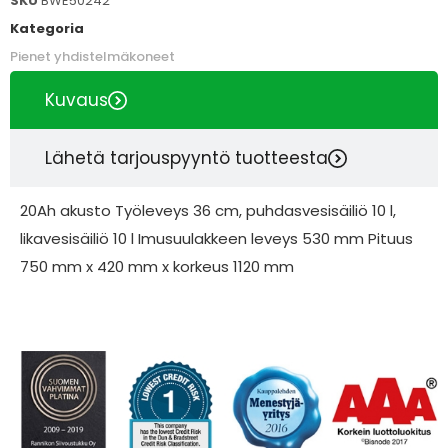
SKU
BWE50242
Kategoria
Pienet yhdistelmäkoneet
Kuvaus
Lähetä tarjouspyyntö tuotteesta
20Ah akusto Työleveys 36 cm, puhdasvesisäiliö 10 l,
likavesisäiliö 10 l Imusuulakkeen leveys 530 mm Pituus
750 mm x 420 mm x korkeus 1120 mm