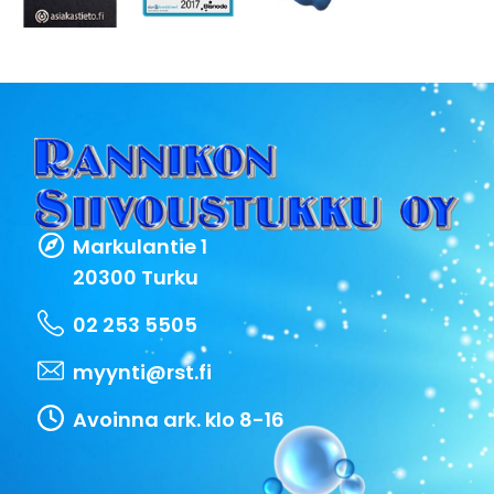
Markulantie 1
20300 Turku
02 253 5505
myynti@rst.fi
Avoinna ark. klo 8-16