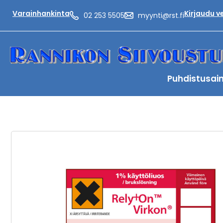
Varainhankinta
Kirjaudu 
02 253 5505
myynti@rst.fi
Puhdistusai