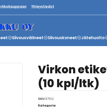
verkkokauppaan
Yhteystiedot
neet
Siivousvälineet
Siivouskoneet
Jätehuolto
Virkon etike
(10 kpl/ltk)
SKU
B7512
Kategoria