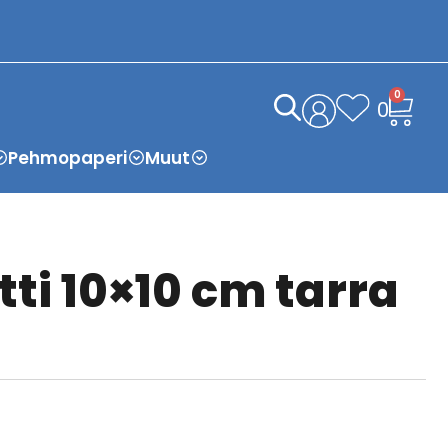
0
0
Pehmopaperi
Muut
tti 10×10 cm tarra