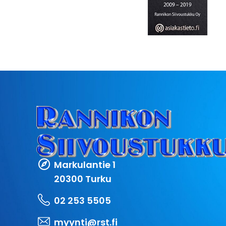
Markulantie 1
20300 Turku
02 253 5505
myynti@rst.fi