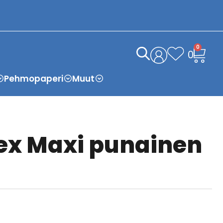
0
0
Pehmopaperi
Muut
ex Maxi punainen