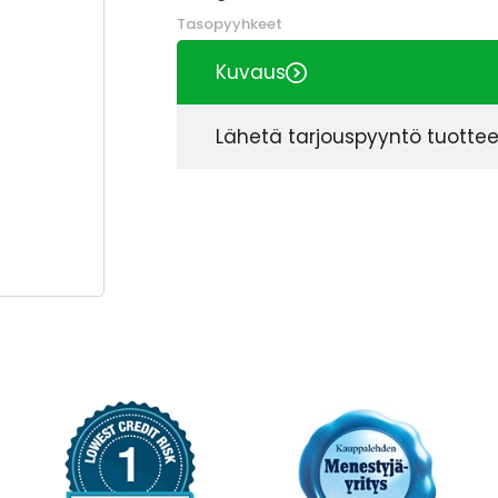
Tasopyyhkeet
Kuvaus
Lähetä tarjouspyyntö tuotte