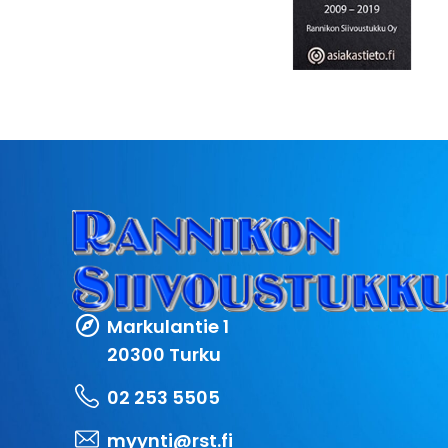
Markulantie 1
20300 Turku
02 253 5505
myynti@rst.fi