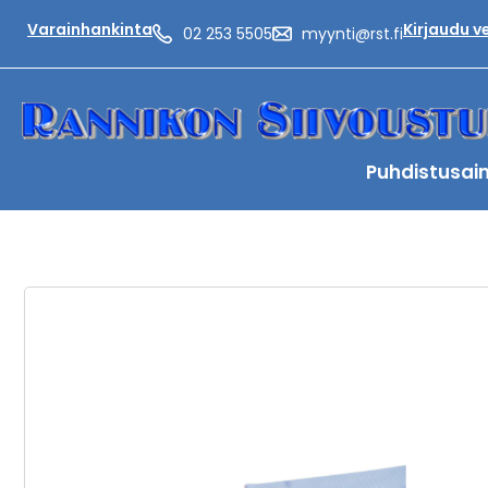
Varainhankinta
Kirjaudu 
02 253 5505
myynti@rst.fi
Puhdistusai