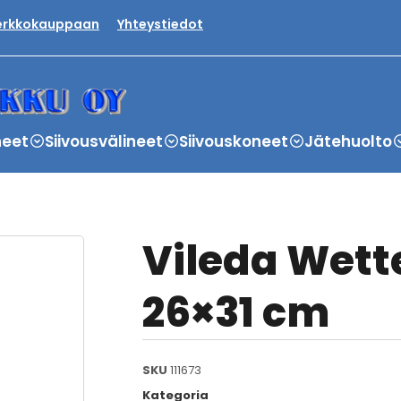
verkkokauppaan
Yhteystiedot
neet
Siivousvälineet
Siivouskoneet
Jätehuolto
Vileda Wett
26×31 cm
SKU
111673
Kategoria