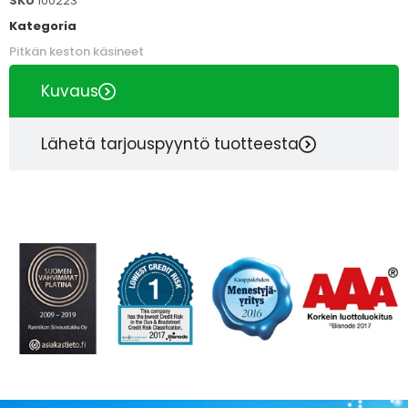
SKU
100223
Kategoria
Pitkän keston käsineet
Kuvaus
Lähetä tarjouspyyntö tuotteesta