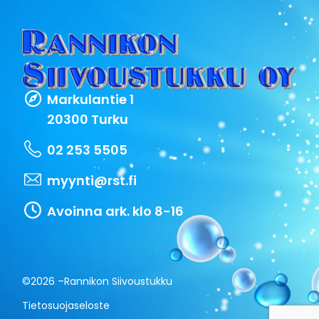
Markulantie 1
20300 Turku
02 253 5505
myynti@rst.fi
Avoinna ark. klo 8-16
©2026 –
Rannikon Siivoustukku
Tietosuojaseloste