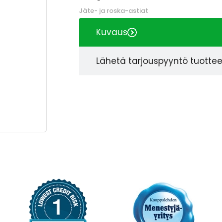
Jäte- ja roska-astiat
Kuvaus
Lähetä tarjouspyyntö tuotte