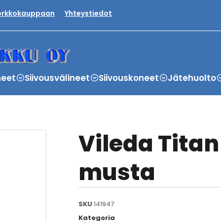
verkkokauppaan
Yhteystiedot
neet
Siivousvälineet
Siivouskoneet
Jätehuolto
Vileda Titan
musta
SKU
141947
Kategoria