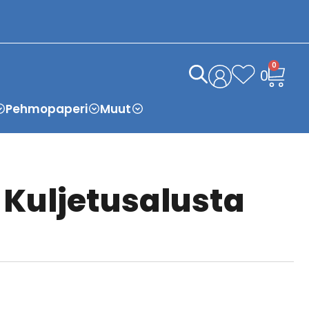
0
0
Pehmopaperi
Muut
 Kuljetusalusta