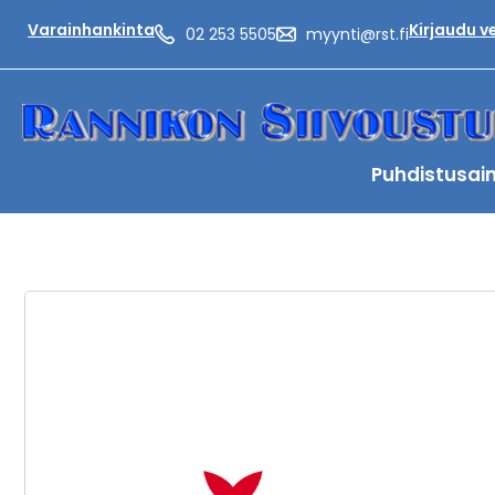
Varainhankinta
Kirjaudu 
02 253 5505
myynti@rst.fi
Puhdistusai