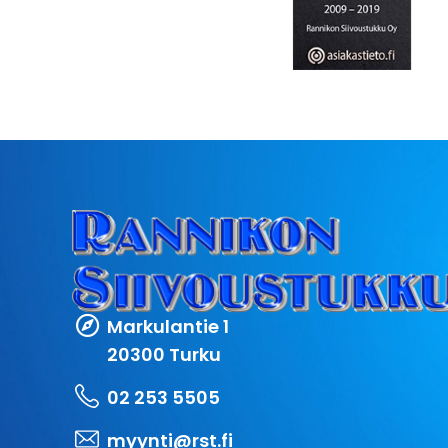
Markulantie 1
20300 Turku
02 253 5505
myynti@rst.fi